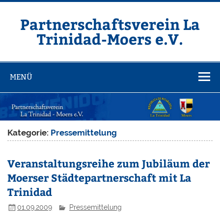
Zum
Inhalt
springen
Partnerschaftsverein La
Trinidad-Moers e.V.
MENÜ
Kategorie:
Pressemittelung
Veranstaltungsreihe zum Jubiläum der
Moerser Städtepartnerschaft mit La
Trinidad
01.09.2009
Pressemittelung